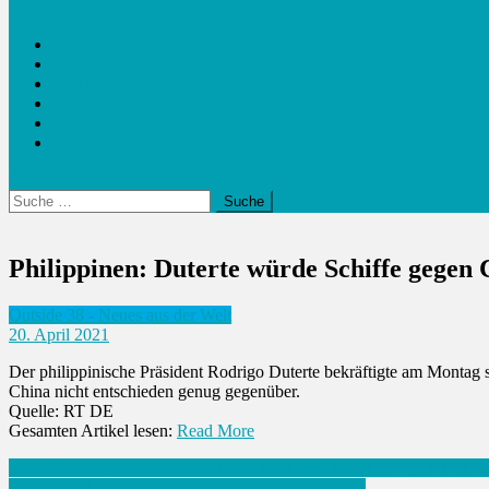
Inside38
Outside 38
Sport
Reisen
Wirtschaft
Food
Suche
nach:
Philippinen: Duterte würde Schiffe gegen 
Outside 38 - Neues aus der Welt
20. April 2021
Der philippinische Präsident Rodrigo Duterte bekräftigte am Montag 
China nicht entschieden genug gegenüber.
Quelle: RT DE
Gesamten Artikel lesen:
Read More
Beitrags-
Kein Fahrer hinter dem Lenkrad – Elon Musk äußert sich zum tödlich
Rheinmetall profitiert von Erholung der Automärkte