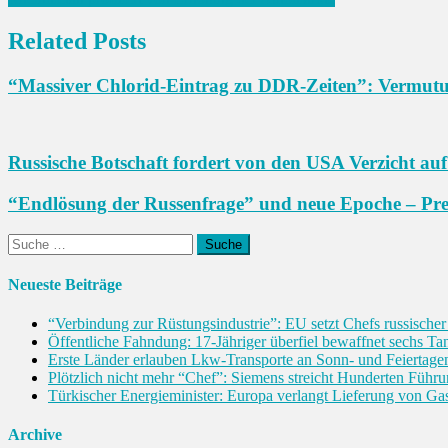
Navigation
Related Posts
“Massiver Chlorid-Eintrag zu DDR-Zeiten”: Vermutu
Russische Botschaft fordert von den USA Verzicht a
“Endlösung der Russenfrage” und neue Epoche – Pre
Suche
nach:
Neueste Beiträge
“Verbindung zur Rüstungsindustrie”: EU setzt Chefs russischer
Öffentliche Fahndung: 17-Jähriger überfiel bewaffnet sechs Ta
Erste Länder erlauben Lkw-Transporte an Sonn- und Feiertage
Plötzlich nicht mehr “Chef”: Siemens streicht Hunderten Führu
Türkischer Energieminister: Europa verlangt Lieferung von Ga
Archive