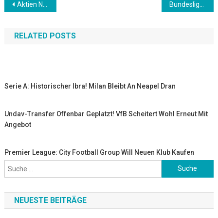
Beitrags-
Aktien New York Schluss: Fest – Dow wieder über 34 000 Punkten
Bundesliga: Strittiger Elfmeter! BVB bleibt nach knappem Sieg gegen Union im CL-Kampf dran
Navigation
RELATED POSTS
Serie A: Historischer Ibra! Milan Bleibt An Neapel Dran
Undav-Transfer Offenbar Geplatzt! VfB Scheitert Wohl Erneut Mit
Angebot
Premier League: City Football Group Will Neuen Klub Kaufen
Suche
nach:
NEUESTE BEITRÄGE