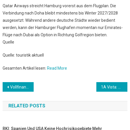
Qatar Airways streicht Hamburg vorerst aus dem Flugplan. Die
Verbindung nach Doha bleibt mindestens bis Winter 2027/2028
ausgesetzt. Während andere deutsche Städte wieder bedient
werden, kann der Hamburger Flughafen momentan nur Emirates-
Flüge nach Dubai als Option in Richtung Golfregion bieten.
Quelle
Quelle: touristik aktuell
Gesamten Artikel lesen:
Read More
Beitrags-
Vollfinanzierung: Verbraucherschützer warnen vor Instagram-Werbeversprechen
1A Vista: Hundekreuzfahrten für 2027 buchbar
Navigation
RELATED POSTS
RKI: Spanien Und USA Keine Hochrisikogebiete Mehr