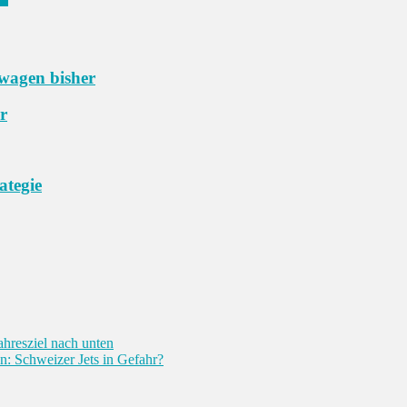
swagen bisher
r
ategie
Jahresziel nach unten
en: Schweizer Jets in Gefahr?