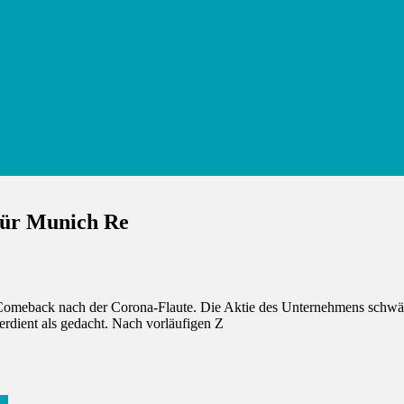
für Munich Re
 Comeback nach der Corona-Flaute. Die Aktie des Unternehmens schwäc
rdient als gedacht. Nach vorläufigen Z
ga