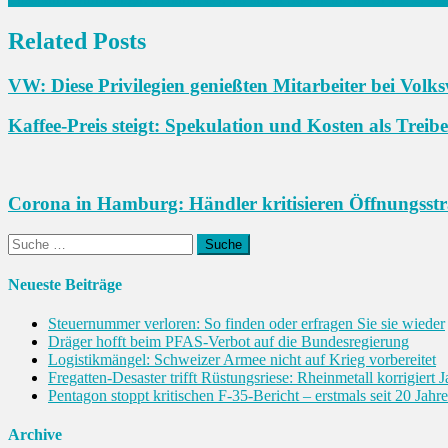
Navigation
Related Posts
VW: Diese Privilegien genießten Mitarbeiter bei Volk
Kaffee-Preis steigt: Spekulation und Kosten als Treibe
Corona in Hamburg: Händler kritisieren Öffnungsstr
Suche
nach:
Neueste Beiträge
Steuernummer verloren: So finden oder erfragen Sie sie wieder
Dräger hofft beim PFAS-Verbot auf die Bundesregierung
Logistikmängel: Schweizer Armee nicht auf Krieg vorbereitet
Fregatten-Desaster trifft Rüstungsriese: Rheinmetall korrigiert 
Pentagon stoppt kritischen F-35-Bericht – erstmals seit 20 Jahr
Archive