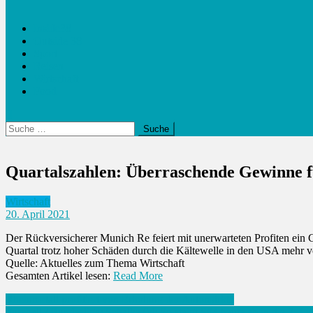
Inside38
Outside 38
Sport
Reisen
Wirtschaft
Food
Suche
nach:
Quartalszahlen: Überraschende Gewinne 
Wirtschaft
20. April 2021
Der Rückversicherer Munich Re feiert mit unerwarteten Profiten ein
Quartal trotz hoher Schäden durch die Kältewelle in den USA mehr ve
Quelle: Aktuelles zum Thema Wirtschaft
Gesamten Artikel lesen:
Read More
Beitrags-
Rheinmetall profitiert von Erholung der Automärkte
Fussball / Bundesliga: Schalke 04: So steigt S04 heute ab in die 2. Li