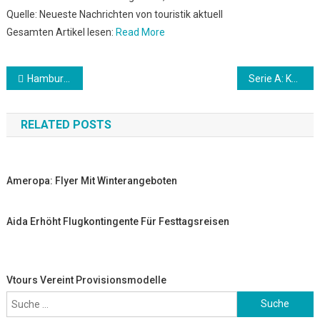
Quelle: Neueste Nachrichten von touristik aktuell
Gesamten Artikel lesen:
Read More
Beitrags-
Hamburg: Schwefelreinigung auf Schiffen verschmutzt die Meere
Serie A: Konami sichert sich Pro-Evolution-Soccer-Lizenz für Neapel
Navigation
RELATED POSTS
Ameropa: Flyer Mit Winterangeboten
Aida Erhöht Flugkontingente Für Festtagsreisen
Vtours Vereint Provisionsmodelle
Suche
nach: