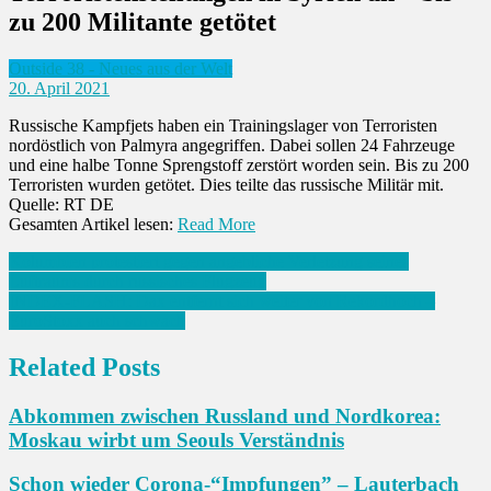
zu 200 Militante getötet
Outside 38 - Neues aus der Welt
20. April 2021
Russische Kampfjets haben ein Trainingslager von Terroristen
nordöstlich von Palmyra angegriffen. Dabei sollen 24 Fahrzeuge
und eine halbe Tonne Sprengstoff zerstört worden sein. Bis zu 200
Terroristen wurden getötet. Dies teilte das russische Militär mit.
Quelle: RT DE
Gesamten Artikel lesen:
Read More
Beitrags-
Kolumbien protestiert gegen angebliche Verletzung seines
Luftraums durch russisches Flugzeug
Navigation
INDEX-FLASH: Dax entfernt sich weiter von Rekordhoch –
EuroStoxx auch schwach
Related Posts
Abkommen zwischen Russland und Nordkorea:
Moskau wirbt um Seouls Verständnis
Schon wieder Corona-“Impfungen” – Lauterbach