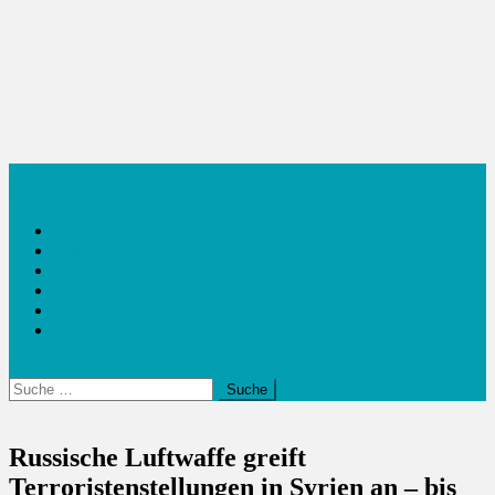
Inside38
Outside 38
Sport
Reisen
Wirtschaft
Food
Suche
nach:
Russische Luftwaffe greift
Terroristenstellungen in Syrien an – bis