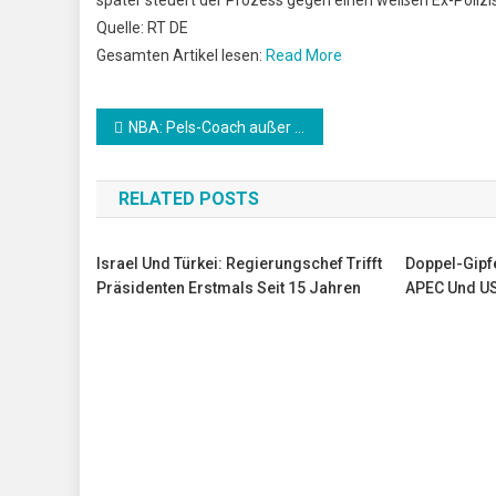
Quelle: RT DE
Gesamten Artikel lesen:
Read More
Beitrags-
NBA: Pels-Coach außer sich: “Selbst High Schooler hätten das hingekriegt”
Navigation
RELATED POSTS
Israel Und Türkei: Regierungschef Trifft
Doppel-Gipfe
Präsidenten Erstmals Seit 15 Jahren
APEC Und U