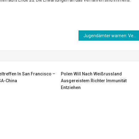
Jugendämter warnen: Verdoppelung der Schulabbrecher durch Corona-Maßnahmen
ltreffen In San Francisco –
Polen Will Nach Weißrussland
SA-China
Ausgereistem Richter Immunität
Entziehen