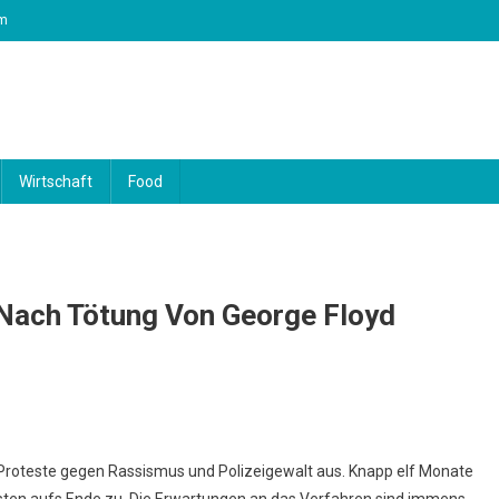
m
Wirtschaft
Food
Nach Tötung Von George Floyd
Proteste gegen Rassismus und Polizeigewalt aus. Knapp elf Monate
isten aufs Ende zu. Die Erwartungen an das Verfahren sind immens.