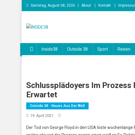
Skip
Samstag, August 08, 2026
About
Kontakt
Impressu
to
content
INSIDE38
Inside38
Outside 38
Sport
Reisen
Schlussplädoyers Im Prozess 
Erwartet
Outside 38 - Neues Aus Der Welt
19. April 2021
Der Tod von George Floyd in den USA löste wochenlange 
später steuert der Prozess gegen einen weißen Ex-Poliz