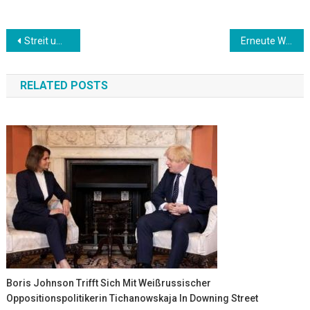
Beitrags-
Streit um Sonne als Marke: Pfisterei klagt gegen Bio-Markt
Erneute Warnstreiks bei Porsche und Volkswagen
Navigation
RELATED POSTS
Boris Johnson Trifft Sich Mit Weißrussischer
Oppositionspolitikerin Tichanowskaja In Downing Street