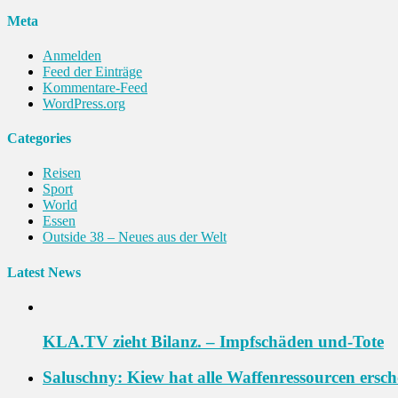
Meta
Anmelden
Feed der Einträge
Kommentare-Feed
WordPress.org
Categories
Reisen
Sport
World
Essen
Outside 38 – Neues aus der Welt
Latest News
KLA.TV zieht Bilanz. – Impfschäden und-Tote
Saluschny: Kiew hat alle Waffenressourcen ersch