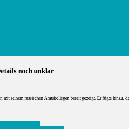
Details noch unklar
en mit seinem russischen Amtskollegen bereit gezeigt. Er fügte hinzu, d
dieser Woche erfolgen
 Höhle nach 40 Tagen in Dunkelheit