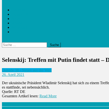
Inside38
Outside 38
Sport
Reisen
Wirtschaft
Food
Suche
nach:
Selenskij: Treffen mit Putin findet statt – 
Outside 38 - Neues aus der Welt
26. April 2021
Der ukrainische Präsident Wladimir Selenskij hat sich zu einem Treff
es stattfinde, sei nebensächlich.
Quelle: RT DE
Gesamten Artikel lesen:
Read More
Beitrags-
Bundesliga: Nagelsmann will zum FC Bayern: Einigung soll noch in 
“Als hätte man den Pausenknopf gedrückt”: 15 Freiwillige verlassen