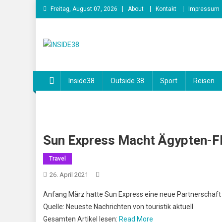
Skip
Freitag, August 07, 2026
About
Kontakt
Impressum
to
content
INSIDE38
Inside38
Outside 38
Sport
Reisen
Sun Express Macht Ägypten-F
Travel
26. April 2021
Anfang März hatte Sun Express eine neue Partnerschaft 
Quelle: Neueste Nachrichten von touristik aktuell
Gesamten Artikel lesen:
Read More