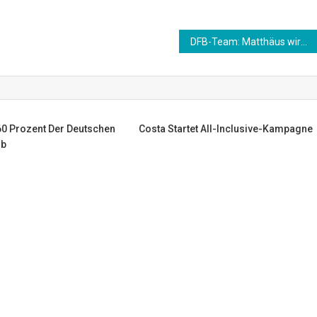
DFB-Team: Matthäus wird RTL-Experte und analysiert DFB-Team
60 Prozent Der Deutschen
Costa Startet All-Inclusive-Kampagne
ub