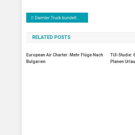
Beitrags-
Daimler Truck bündelt Aktivitäten in neuer Einheit
Navigation
RELATED POSTS
European Air Charter: Mehr Flüge Nach
TUI-Studie: 
Bulgarien
Planen Urla