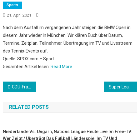
Sports
21. April 2021
Nach dem Ausfall im vergangenen Jahr steigen die BMW Open in
diesem Jahr wieder in München. Wir klären Euch über Datum,
Termine, Zeitplan, Teilnehmer, Übertragung im TV und Livestream
des Tennis-Events auf.
Quelle: SPOX.com – Sport
Gesamten Artikel lesen:
Read More
Beitrags-
CDU-Fraktion kritisiert geplante Schließung von Wilo-Werk
Super League: “Vielleicht haben Klubs gelogen, aber …”: Juve-Boss bereut Super-League-Vorstoß nicht
Navigation
RELATED POSTS
Niederlande Vs. Ungarn, Nations League Heute Live Im Free-TV:
Wer Zeigt / Überträgt Das Fußball Länderspiel Im TV Und