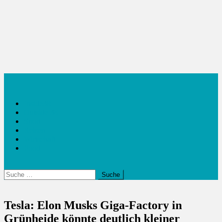
Inside38
Outside 38
Sport
Reisen
Wirtschaft
Food
Suche
nach:
Tesla: Elon Musks Giga-Factory in
Grünheide könnte deutlich kleiner