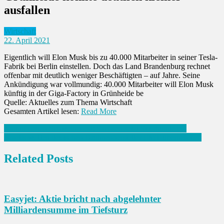
ausfallen
Wirtschaft
22. April 2021
Eigentlich will Elon Musk bis zu 40.000 Mitarbeiter in seiner Tesla-
Fabrik bei Berlin einstellen. Doch das Land Brandenburg rechnet
offenbar mit deutlich weniger Beschäftigten – auf Jahre. Seine
Ankündigung war vollmundig: 40.000 Mitarbeiter will Elon Musk
künftig in der Giga-Factory in Grünheide be
Quelle: Aktuelles zum Thema Wirtschaft
Gesamten Artikel lesen:
Read More
Beitrags-
Kampf gegen Schweinepest: Sachsen setzt Spürhunde ein
Israelis wollen deutschen Drohnenhersteller EMT übernehmen
Navigation
Related Posts
Easyjet: Aktie bricht nach abgelehnter
Milliardensumme im Tiefsturz