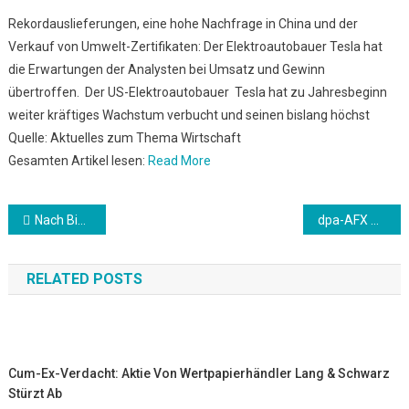
Rekordauslieferungen, eine hohe Nachfrage in China und der
Verkauf von Umwelt-Zertifikaten: Der Elektroautobauer Tesla hat
die Erwartungen der Analysten bei Umsatz und Gewinn
übertroffen. Der US-Elektroautobauer Tesla hat zu Jahresbeginn
weiter kräftiges Wachstum verbucht und seinen bislang höchst
Quelle: Aktuelles zum Thema Wirtschaft
Gesamten Artikel lesen:
Read More
Beitrags-
Nach Bidens Äußerungen zum Völkermord an Armeniern: Ankara erwägt Sanktionen gegen USA
dpa-AFX Börsentag auf einen Blick: Dax weiter schwunglos – Teil 1
Navigation
RELATED POSTS
Cum-Ex-Verdacht: Aktie Von Wertpapierhändler Lang & Schwarz
Stürzt Ab