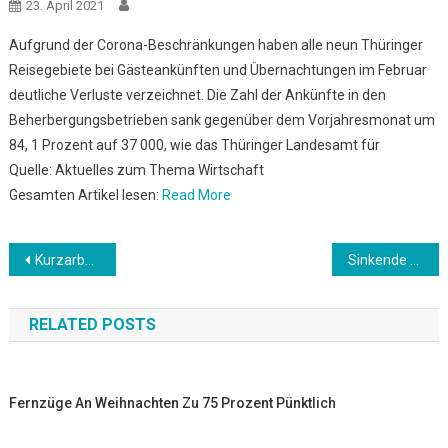
23. April 2021
Aufgrund der Corona-Beschränkungen haben alle neun Thüringer
Reisegebiete bei Gästeankünften und Übernachtungen im Februar
deutliche Verluste verzeichnet. Die Zahl der Ankünfte in den
Beherbergungsbetrieben sank gegenüber dem Vorjahresmonat um
84, 1 Prozent auf 37 000, wie das Thüringer Landesamt für
Quelle: Aktuelles zum Thema Wirtschaft
Gesamten Artikel lesen:
Read More
Beitrags-
Kurzarbeit angemeldet bei Audi: Deutscher Autobauer stoppt Produktion
Sinkende Azubizahlen: Unterricht in Berufsschulen bündeln
Navigation
RELATED POSTS
Fernzüge An Weihnachten Zu 75 Prozent Pünktlich