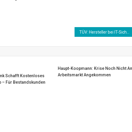
TÜV: Hersteller bei IT-Sicherheit in die Pflicht nehmen
Haupt-Koopmann: Krise Noch Nicht A
Arbeitsmarkt Angekommen
k Schafft Kostenloses
b – Für Bestandskunden