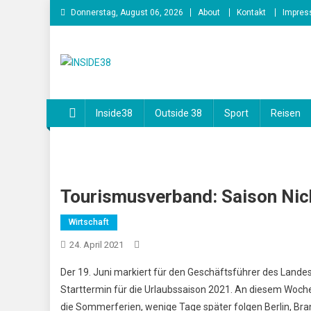
Skip
Donnerstag, August 06, 2026
About
Kontakt
Impre
to
content
INSIDE38
Inside38
Outside 38
Sport
Reisen
Tourismusverband: Saison Nic
Wirtschaft
24. April 2021
Der 19. Juni markiert für den Geschäftsführer des Land
Starttermin für die Urlaubssaison 2021. An diesem Wo
die Sommerferien, wenige Tage später folgen Berlin, Br