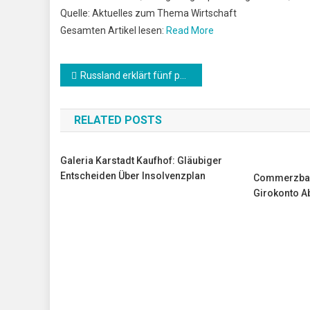
Quelle: Aktuelles zum Thema Wirtschaft
Gesamten Artikel lesen:
Read More
Beitrags-
Russland erklärt fünf polnische Diplomaten zu Personae non gratae
Navigation
RELATED POSTS
Galeria Karstadt Kaufhof: Gläubiger
Entscheiden Über Insolvenzplan
Commerzban
Girokonto A