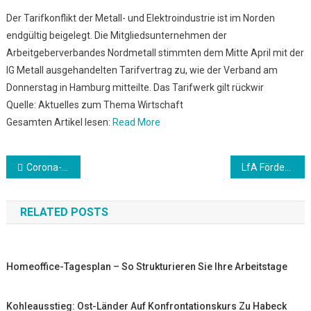
Der Tarifkonflikt der Metall- und Elektroindustrie ist im Norden
endgültig beigelegt. Die Mitgliedsunternehmen der
Arbeitgeberverbandes Nordmetall stimmten dem Mitte April mit der
IG Metall ausgehandelten Tarifvertrag zu, wie der Verband am
Donnerstag in Hamburg mitteilte. Das Tarifwerk gilt rückwir
Quelle: Aktuelles zum Thema Wirtschaft
Gesamten Artikel lesen:
Read More
Beitrags-
Corona-Krise bremst Frühjahrsbelebung am Arbeitsmarkt
LfA Förderbank: Nach wie vor Bedarf an Coronahilfskrediten
Navigation
RELATED POSTS
Homeoffice-Tagesplan – So Strukturieren Sie Ihre Arbeitstage
Kohleausstieg: Ost-Länder Auf Konfrontationskurs Zu Habeck