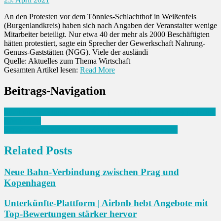
An den Protesten vor dem Tönnies-Schlachthof in Weißenfels
(Burgenlandkreis) haben sich nach Angaben der Veranstalter wenige
Mitarbeiter beteiligt. Nur etwa 40 der mehr als 2000 Beschäftigten
hätten protestiert, sagte ein Sprecher der Gewerkschaft Nahrung-
Genuss-Gaststätten (NGG). Viele der ausländi
Quelle: Aktuelles zum Thema Wirtschaft
Gesamten Artikel lesen:
Read More
Beitrags-Navigation
Streit um Beziehungen: Schweiz provoziert EU mit Hängepartie um
Abkommen
Super League: Gosens: SL-Kollaps “riesengroßer Sieg”
Related Posts
Neue Bahn-Verbindung zwischen Prag und
Kopenhagen
Unterkünfte-Plattform | Airbnb hebt Angebote mit
Top-Bewertungen stärker hervor