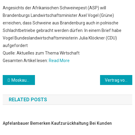
Angesichts der Afrikanischen Schweinepest (ASP) will
Brandenburgs Landwirtschaftsminister Axel Vogel (Grüne)
erreichen, dass Schweine aus Brandenburg auch in polnische
Schlachtbetriebe gebracht werden dürfen. In einem Brief habe
Vogel Bundeslandwirtschaftsministerin Julia Klöckner (CDU)
aufgefordert
Quelle: Aktuelles zum Thema Wirtschaft
Gesamten Artikel lesen:
Read More
Beitrags-
Moskauer Gericht: “Nawalny-Büros” müssen Tätigkeiten einstellen
Vertrag von Daimler-Vorstand wird wohl nicht verlängert
Navigation
RELATED POSTS
Apfelanbauer Bemerken Kaufzurückhaltung Bei Kunden