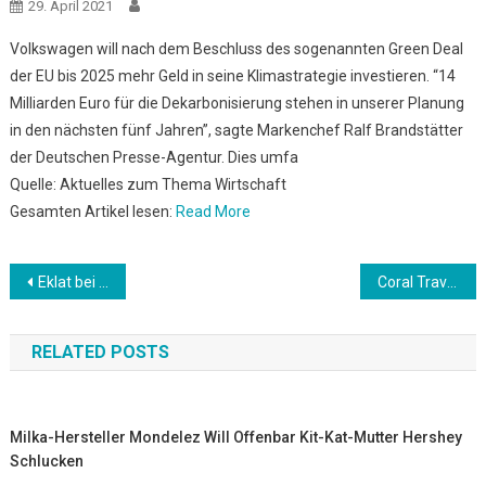
29. April 2021
Volkswagen will nach dem Beschluss des sogenannten Green Deal
der EU bis 2025 mehr Geld in seine Klimastrategie investieren. “14
Milliarden Euro für die Dekarbonisierung stehen in unserer Planung
in den nächsten fünf Jahren”, sagte Markenchef Ralf Brandstätter
der Deutschen Presse-Agentur. Dies umfa
Quelle: Aktuelles zum Thema Wirtschaft
Gesamten Artikel lesen:
Read More
Beitrags-
Eklat bei Dame-Weltmeisterschaft: Polnischer Schiri entfernt russische Flagge vom Spieltisch
Coral Travel setzt „Weniger ist Mehr“ fort
Navigation
RELATED POSTS
Milka-Hersteller Mondelez Will Offenbar Kit-Kat-Mutter Hershey
Schlucken