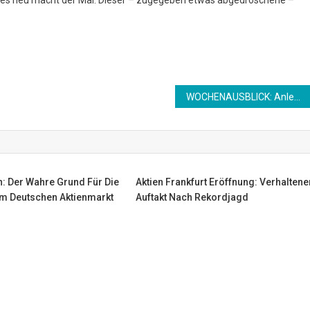
WOCHENAUSBLICK: Anleger zollen dem hohen Kursniveau vermutlich weiter Respekt
: Der Wahre Grund Für Die
Aktien Frankfurt Eröffnung: Verhaltene
em Deutschen Aktienmarkt
Auftakt Nach Rekordjagd