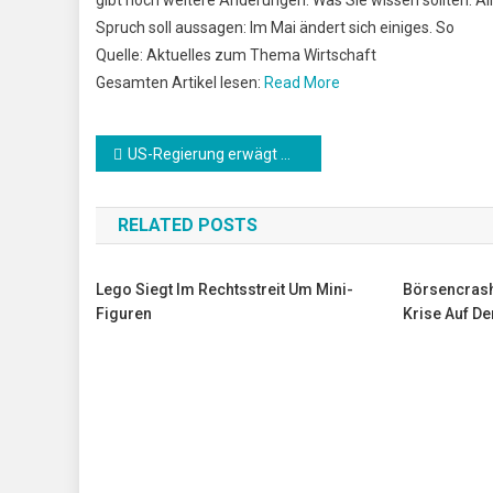
Spruch soll aussagen: Im Mai ändert sich einiges. So
Quelle: Aktuelles zum Thema Wirtschaft
Gesamten Artikel lesen:
Read More
Beitrags-
US-Regierung erwägt mehr Waffenlieferungen an Ukraine
Navigation
RELATED POSTS
Lego Siegt Im Rechtsstreit Um Mini-
Börsencrash
Figuren
Krise Auf D