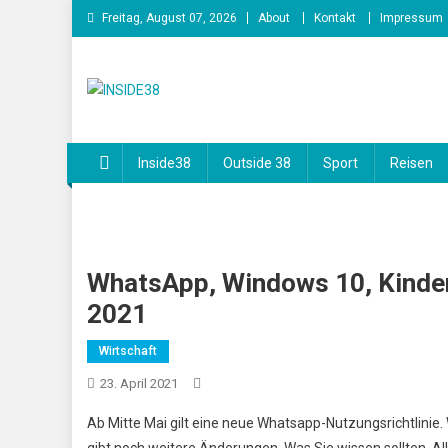
Skip
Freitag, August 07, 2026
About
Kontakt
Impressum
to
content
INSIDE38
Inside38
Outside 38
Sport
Reisen
WhatsApp, Windows 10, Kinder
2021
Wirtschaft
23. April 2021
Ab Mitte Mai gilt eine neue Whatsapp-Nutzungsrichtlinie.
gibt noch weitere Änderungen. Was Sie wissen sollten. 