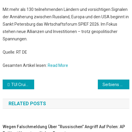
Mit mehr als 130 teilnehmenden Ländern und vorsichtigen Signalen
der Annäherung zwischen Russland, Europa und den USA beginnt in
Sankt Petersburg das Wirtschaftsforum SPIEF 2026. Im Fokus
stehen neue Allianzen und Investitionen – trotz geopolitischer
Spannungen.
Quelle: RT DE
Gesamten Artikel lesen:
Read More
Beitrags-
TUI Cruises: Zusatzprovision verlängert
Serbiens Ex-Vizepremier Vulin: EU wird versuchen, sich in die Wahlen einzumischen
Navigation
RELATED POSTS
Wegen Falschmeldung Über “russischen” Angriff Auf Polen: AP