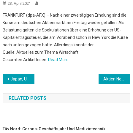
23. April 2021
FRANKFURT (dpa-AFX) – Nach einer zweitägigen Erholung sind die
Kurse am deutschen Aktienmarkt am Freitag wieder gefallen. Als
Belastung galten die Spekulationen über eine Erhöhung der US-
Kapitalertragssteuer, die am Vorabend schon in New York die Kurse
nach unten gezogen hatte. Allerdings konnte der
Quelle: Aktuelles zum Thema Wirtschaft
Gesamten Artikel lesen:
Read More
Beitrags-
Japan, USA und Frankreich halten groß angelegte Manöver im Süden Japans ab
Aktien New York: Stabilisierung nach Vortagesverlusten
Navigation
RELATED POSTS
Tüv Nord: Corona-Geschäftsjahr Und Medizintechnik