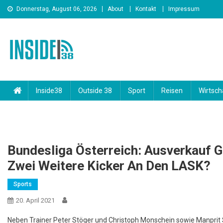
Skip
Donnerstag, August 06, 2026
About
Kontakt
Impressum
to
content
INSIDE38
Inside38
Outside 38
Sport
Reisen
Wirtsch
Bundesliga Österreich: Ausverkauf Ge
Zwei Weitere Kicker An Den LASK?
Sports
20. April 2021
Neben Trainer Peter Stöger und Christoph Monschein sowie Manprit S