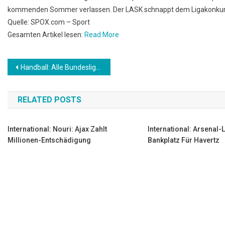
kommenden Sommer verlassen. Der LASK schnappt dem Ligakonkurre
Quelle: SPOX.com – Sport
Gesamten Artikel lesen:
Read More
Beitrags-
Handball: Alle Bundesliga-Klubs erhalten trotz Corona-Einbußen Lizenz
Navigation
RELATED POSTS
International: Nouri: Ajax Zahlt
International: Arsenal
Millionen-Entschädigung
Bankplatz Für Havertz