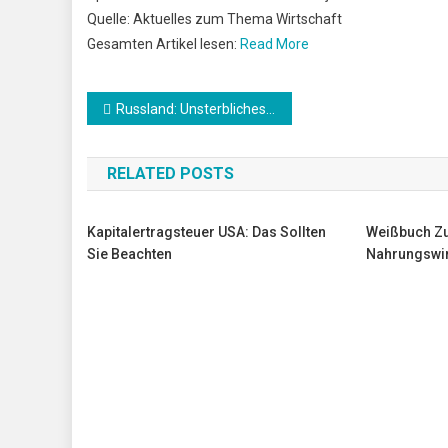
Quelle: Aktuelles zum Thema Wirtschaft
Gesamten Artikel lesen:
Read More
Beitrags-
Russland: Unsterbliches Regiment findet am 9. Mai online statt
Navigation
RELATED POSTS
Kapitalertragsteuer USA: Das Sollten
Weißbuch Zu
Sie Beachten
Nahrungswir