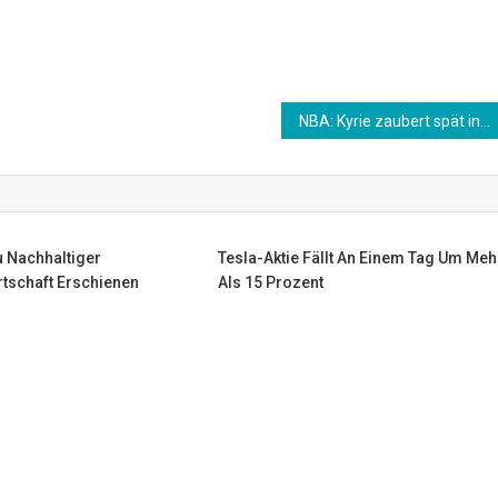
NBA: Kyrie zaubert spät in New Orleans – Knicks reiten auf Erfolgswelle
 Nachhaltiger
Tesla-Aktie Fällt An Einem Tag Um Meh
tschaft Erschienen
Als 15 Prozent