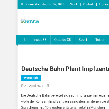
Skip
Donnerstag, August 06, 2026
About
Kontakt
Impre
to
content
INSIDE38
Inside38
Outside 38
Sport
Reisen
Deutsche Bahn Plant Impfzentr
Wirtschaft
21. April 2021
Die Deutsche Bahn bereitet sich auf Impfungen im eige
wolle der Konzern Impfzentren einrichten, an denen die B
Sprecherin mit. “Die ersten entstehen jetzt in München