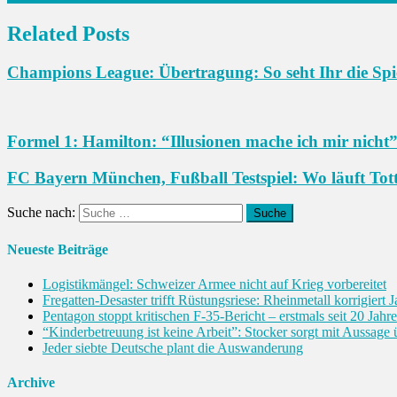
Related Posts
Champions League: Übertragung: So seht Ihr die Spie
Formel 1: Hamilton: “Illusionen mache ich mir nicht
FC Bayern München, Fußball Testspiel: Wo läuft Tot
Suche nach:
Neueste Beiträge
Logistikmängel: Schweizer Armee nicht auf Krieg vorbereitet
Fregatten-Desaster trifft Rüstungsriese: Rheinmetall korrigiert 
Pentagon stoppt kritischen F-35-Bericht – erstmals seit 20 Jahr
“Kinderbetreuung ist keine Arbeit”: Stocker sorgt mit Aussage
Jeder siebte Deutsche plant die Auswanderung
Archive