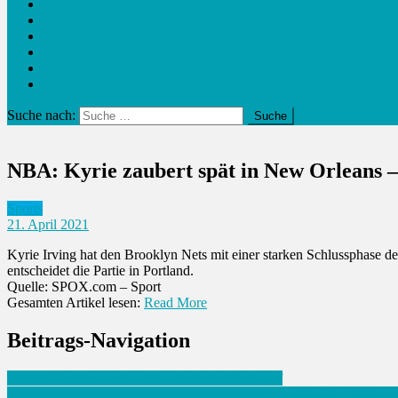
Inside38
Outside 38
Sport
Reisen
Wirtschaft
Food
Suche nach:
NBA: Kyrie zaubert spät in New Orleans – 
Sports
21. April 2021
Kyrie Irving hat den Brooklyn Nets mit einer starken Schlussphase d
entscheidet die Partie in Portland.
Quelle: SPOX.com – Sport
Gesamten Artikel lesen:
Read More
Beitrags-Navigation
IG Metall ruft erneut zu Warnstreiks in Berlin auf
Gesundheitsverbände: Keine besondere Corona-Gefahr für Kinder un