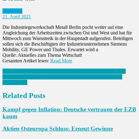
Wirtschaft
21. April 2021
Die Industriegewerkschaft Metall Berlin pocht weiter auf eine
Angleichung der Arbeitszeiten zwischen Ost und West und hat für
Mittwoch zum Warnstreik in der Hauptstadt aufgerufen. Beteiligen
sollen sich die Beschäftigten der Industrieunternehmen Siemens
Mobility, GE Power und Thales. Erwartet wird a
Quelle: Aktuelles zum Thema Wirtschaft
Gesamten Artikel lesen:
Read More
Beitrags-
Russland: Unsterbliches Regiment findet am 9. Mai online statt
NBA: Kyrie zaubert spät in New Orleans – Knicks reiten auf
Navigation
Erfolgswelle
Related Posts
Kampf gegen Inflation: Deutsche vertrauen der EZB
kaum
Aktien Osteuropa Schluss: Erneut Gewinne