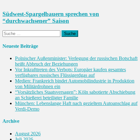
Südwest-Spargelbauern sprechen von
“durchwachsener” Saison
Suche
nach:
Neueste Beiträge
Polnischer Außenminister: Verlegung der russischen Botschaft
heißt Abbruch der Beziehungen
Vor Inkrafttreten des Verbots: Europäer kaufen gesamtes
verfügbares russisches Flüssigerdgas auf
Medien: Frankreich bindet Automobilindustrie in Produktion
von Militärdrohnen ein
“Vorsätzliches Staatsversagen”: Köln sabotierte Abschiebung
an Schießerei beteiligter Familie
München: Lebens­lange Haft nach gezieltem Autoanschlag auf
Verdi-Demo
Archive
August 2026
Juli 2026