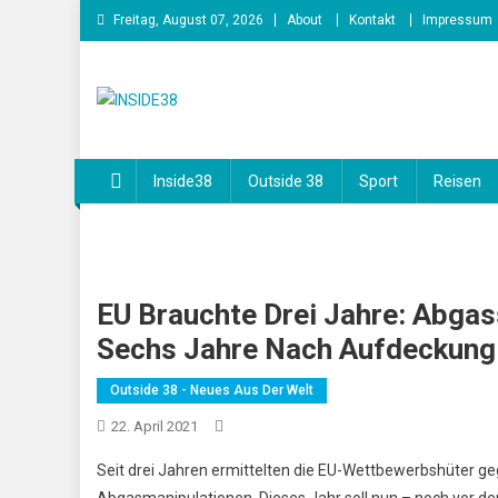
Skip
Freitag, August 07, 2026
About
Kontakt
Impressum
to
content
INSIDE38
Inside38
Outside 38
Sport
Reisen
EU Brauchte Drei Jahre: Abga
Sechs Jahre Nach Aufdeckung
Outside 38 - Neues Aus Der Welt
22. April 2021
Seit drei Jahren ermittelten die EU-Wettbewerbshüter 
Abgasmanipulationen. Dieses Jahr soll nun – noch vor de