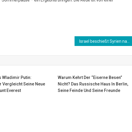
Israel beschießt Syrien nach angeblichen Raketenangriff nahe der geheimen Nuklearanlage Dimona
 Wladimir Putin:
Warum Kehrt Der “eiserne Besen”
r Vergleicht Seine Neue
Nicht? Das Russische Haus In Berlin,
unt Everest
Seine Feinde Und Seine Freunde