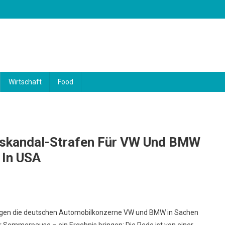
Wirtschaft
Food
sskandal-Strafen Für VW Und BMW
 In USA
gegen die deutschen Automobilkonzerne VW und BMW in Sachen
r Sommerpause – ein Ergebnis bringen: Die Rede ist von einer