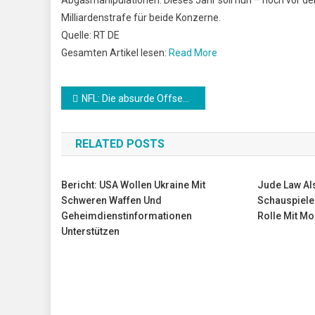
Milliardenstrafe für beide Konzerne.
Quelle: RT DE
Gesamten Artikel lesen:
Read More
Beitrags-
NFL: Die absurde Offseason der Houston Texans: Das steckt dahinter
Navigation
RELATED POSTS
Bericht: USA Wollen Ukraine Mit
Jude Law Als
Schweren Waffen Und
Schauspiele
Geheimdienstinformationen
Rolle Mit Mo
Unterstützen