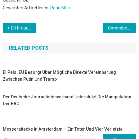
Quelle: RT DE
Gesamten Artikel lesen:
Read More
Beitrags-
EU brauchte drei Jahre: Abgasskandal-Strafen für VW und BMW sechs Jahre nach Aufdeckung in USA
Coronabedingte Schließungen lassen Bierabsatz einbrechen
Navigation
RELATED POSTS
El País: EU Besorgt Über Mögliche Direkte Vereinbarung
Zwischen Putin Und Trump
Der Deutsche Journalistenverband Unterstützt Die Manipulation
Der BBC
Messerattacke In Amsterdam – Ein Toter Und Vier Verletzte
Suche