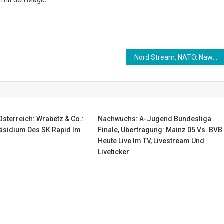
Nord Stream, NATO, Nawalny: Maria Sacharowa im großen RT DE-Interview
sterreich: Wrabetz & Co.:
Nachwuchs: A-Jugend Bundesliga
äsidium Des SK Rapid Im
Finale, Übertragung: Mainz 05 Vs. BVB
Heute Live Im TV, Livestream Und
Liveticker