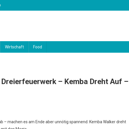
m
Wirtschaft
Food
 Dreierfeuerwerk – Kemba Dreht Auf –
s ab – machen es am Ende aber unnötig spannend. Kemba Walker dreht
 mit den Magic.