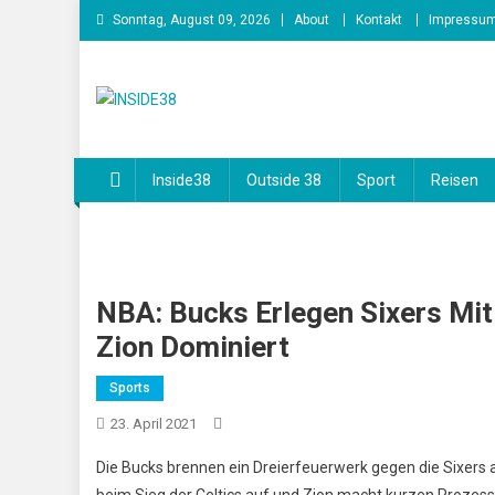
Skip
Sonntag, August 09, 2026
About
Kontakt
Impressu
to
content
INSIDE38
Inside38
Outside 38
Sport
Reisen
NBA: Bucks Erlegen Sixers Mit
Zion Dominiert
Sports
23. April 2021
Die Bucks brennen ein Dreierfeuerwerk gegen die Sixer
beim Sieg der Celtics auf und Zion macht kurzen Prozess