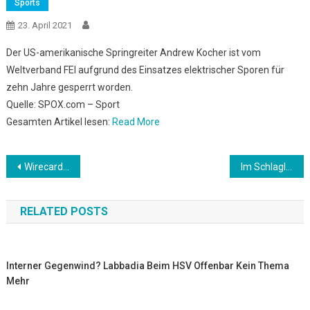
Sports
23. April 2021
Der US-amerikanische Springreiter Andrew Kocher ist vom
Weltverband FEI aufgrund des Einsatzes elektrischer Sporen für
zehn Jahre gesperrt worden.
Quelle: SPOX.com – Sport
Gesamten Artikel lesen:
Read More
Beitrags-
Wirecard-Skandal: Was hatte Kanzlerin Merkel mit dem Milliardenbetrug zu tun?
Im Schlaglicht: Markus Söders bittersüßer Abgang
Navigation
RELATED POSTS
Interner Gegenwind? Labbadia Beim HSV Offenbar Kein Thema
Mehr