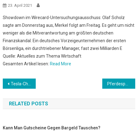
23. April 2021
Showdown im Wirecard-Untersuchungsausschuss: Olaf Scholz
sagte am Donnerstag aus, Merkel folgt am Freitag. Es geht um nicht
weniger als die Mitverantwortung am größten deutschen
Finanzskandal. Ein deutsches Vorzeigeunternehmen der ersten
Börsenliga, ein durchtriebener Manager, fast zwei Milliarden E
Quelle: Aktuelles zum Thema Wirtschaft
Gesamten Artikel lesen:
Read More
Beitrags-
Tesla-Chef: Elon Musk gibt 100 Millionen Dollar für Klimaschutz-Ideen
Pferdesport: Elektrische Sporen: US-Springreiter Kocher zehn Jahre gesperrt
Navigation
RELATED POSTS
Kann Man Gutscheine Gegen Bargeld Tauschen?