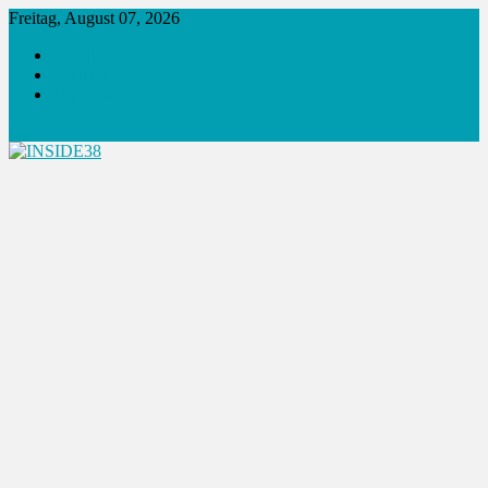
Skip
Freitag, August 07, 2026
to
About
content
Kontakt
Impressum
INSIDE38